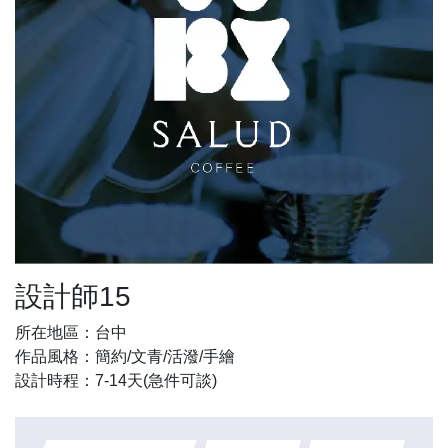
設計師15
所在地區：台中
作品風格：簡約/文青/活潑/手繪
設計時程：7-14天(急件可談)